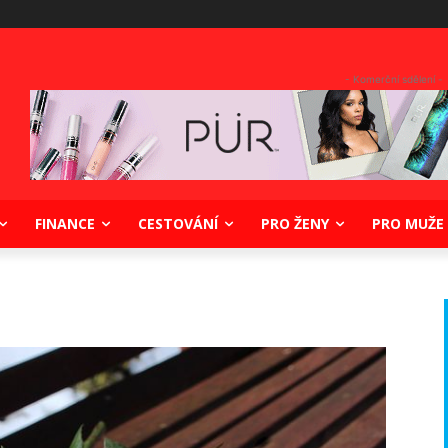
- Komerční sdělení -
FINANCE
CESTOVÁNÍ
PRO ŽENY
PRO MUŽE