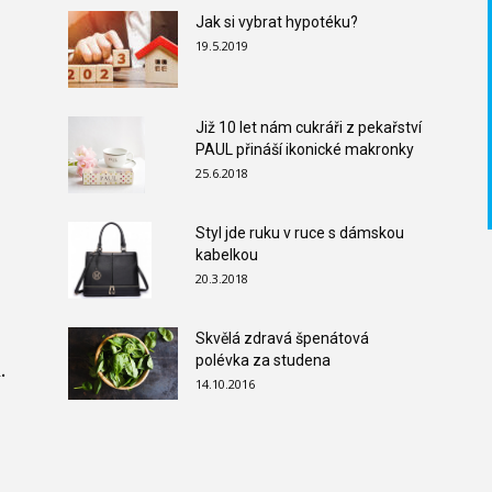
Jak si vybrat hypotéku?
19.5.2019
Již 10 let nám cukráři z pekařství
PAUL přináší ikonické makronky
25.6.2018
Styl jde ruku v ruce s dámskou
kabelkou
20.3.2018
Skvělá zdravá špenátová
polévka za studena
.
14.10.2016