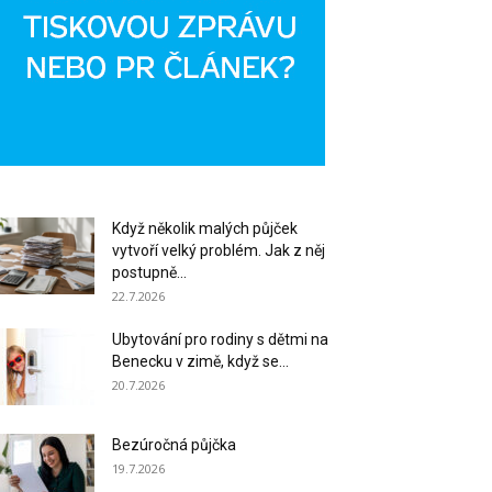
Když několik malých půjček
vytvoří velký problém. Jak z něj
postupně...
22.7.2026
Ubytování pro rodiny s dětmi na
Benecku v zimě, když se...
20.7.2026
Bezúročná půjčka
19.7.2026