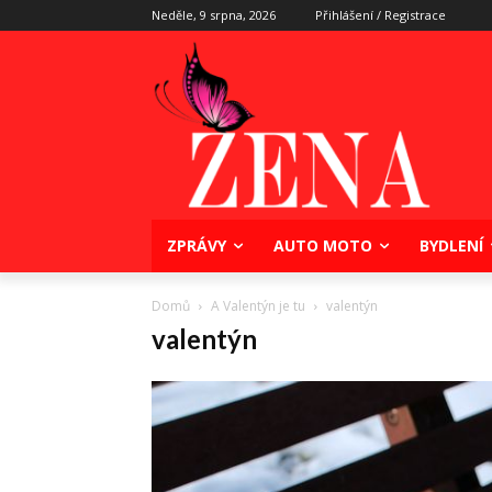
Neděle, 9 srpna, 2026
Přihlášení / Registrace
ZPRÁVY
AUTO MOTO
BYDLENÍ
Domů
A Valentýn je tu
valentýn
valentýn