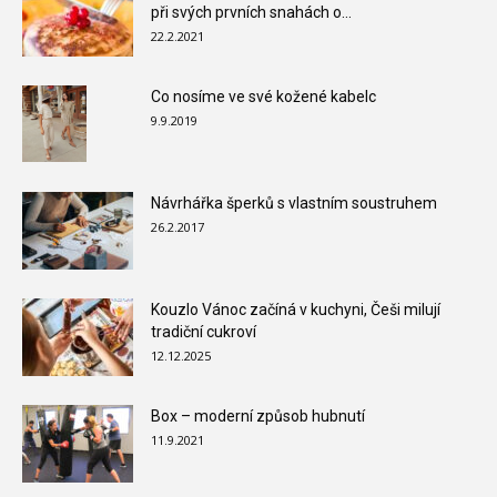
při svých prvních snahách o...
22.2.2021
Co nosíme ve své kožené kabelc
9.9.2019
Návrhářka šperků s vlastním soustruhem
26.2.2017
Kouzlo Vánoc začíná v kuchyni, Češi milují
tradiční cukroví
12.12.2025
Box – moderní způsob hubnutí
11.9.2021