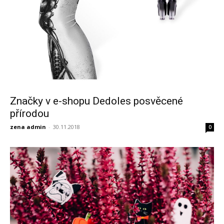
Značky v e-shopu Dedoles posvěcené
přírodou
zena admin
-
30.11.2018
0