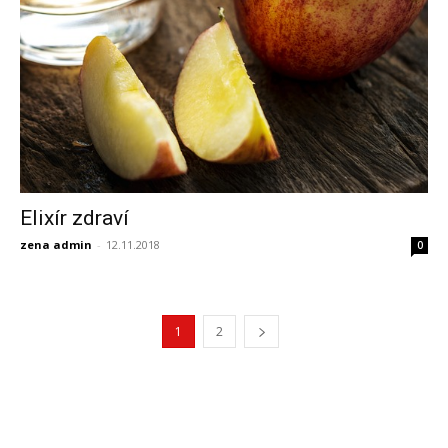
Elixír zdraví
zena admin
-
12.11.2018
0
1
2