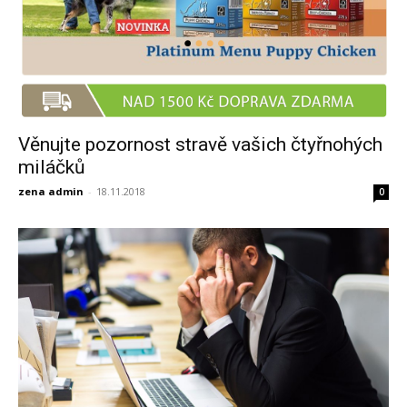
Věnujte pozornost stravě vašich čtyřnohých
miláčků
zena admin
-
18.11.2018
0