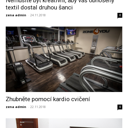
Nemusíte být kreativní, aby váš obnošený
textil dostal druhou šanci
zena admin
-
24.11.2018
0
Zhubněte pomocí kardio cvičení
zena admin
-
22.11.2018
0