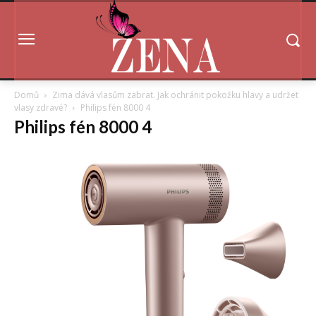
Domů
Zima dává vlasům zabrat. Jak ochránit pokožku hlavy a udržet
vlasy zdravé?
Philips fén 8000 4
Philips fén 8000 4