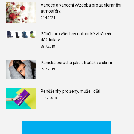
Vánoce a vánoční výzdoba pro zpříjemnění
atmosféry.
24.4.2024
Příběh pro všechny notorické ztráceče
dáždnikov
28.7.2018
Panická porucha jako strašák ve skříni
19.7.2019
Peněženky pro ženy, muže i děti
16.12.2018