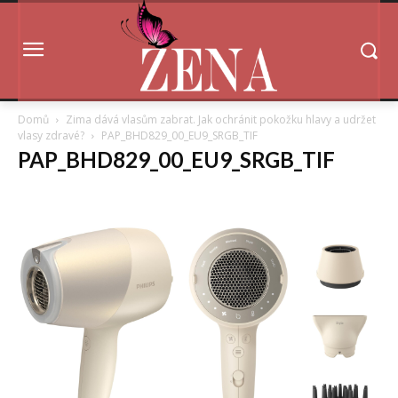
Domů
Zima dává vlasům zabrat. Jak ochránit pokožku hlavy a udržet
vlasy zdravé?
PAP_BHD829_00_EU9_SRGB_TIF
PAP_BHD829_00_EU9_SRGB_TIF