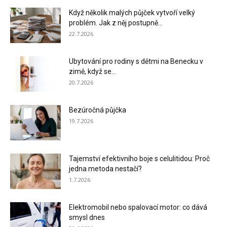
Když několik malých půjček vytvoří velký
problém. Jak z něj postupně...
22.7.2026
Ubytování pro rodiny s dětmi na Benecku v
zimě, když se...
20.7.2026
Bezúročná půjčka
19.7.2026
Tajemství efektivního boje s celulitidou: Proč
jedna metoda nestačí?
1.7.2026
Elektromobil nebo spalovací motor: co dává
smysl dnes