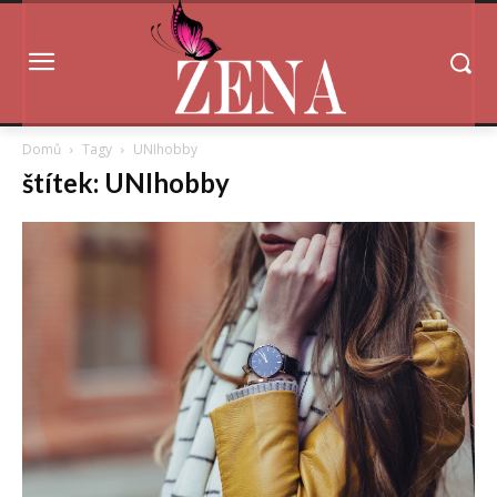
Domů
Tagy
UNIhobby
štítek: UNIhobby