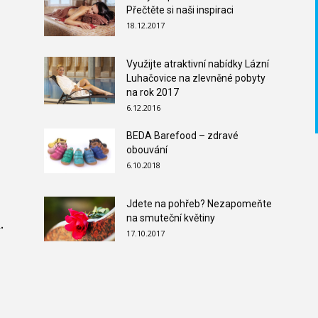
Přečtěte si naši inspiraci
18.12.2017
Využijte atraktivní nabídky Lázní
Luhačovice na zlevněné pobyty
na rok 2017
6.12.2016
BEDA Barefood – zdravé
obouvání
6.10.2018
Jdete na pohřeb? Nezapomeňte
na smuteční květiny
.
17.10.2017