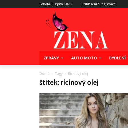
Sobota, 8 srpna, 2026
Přihlášení / Registrace
ZPRÁVY
AUTO MOTO
BYDLENÍ
Domů
Tagy
Ricinový olej
štítek: ricinový olej