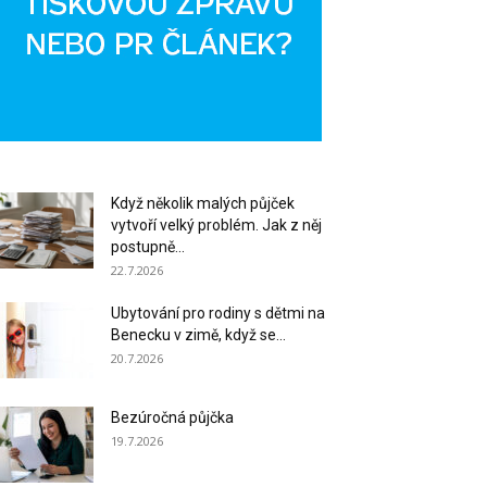
Když několik malých půjček
vytvoří velký problém. Jak z něj
postupně...
22.7.2026
Ubytování pro rodiny s dětmi na
Benecku v zimě, když se...
20.7.2026
Bezúročná půjčka
19.7.2026