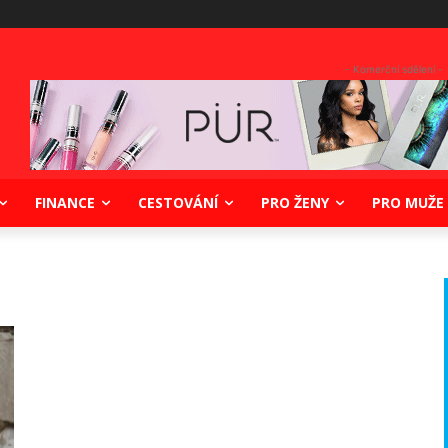
- Komerční sdělení -
FINANCE
CESTOVÁNÍ
PRO ŽENY
PRO MUŽE