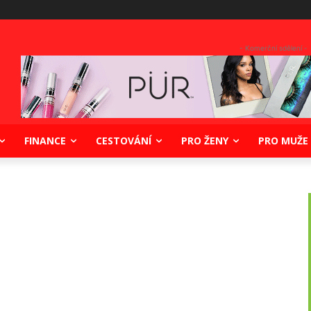
- Komerční sdělení -
FINANCE
CESTOVÁNÍ
PRO ŽENY
PRO MUŽE