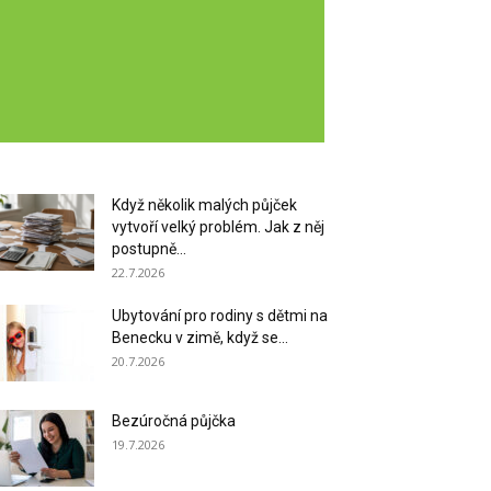
Když několik malých půjček
vytvoří velký problém. Jak z něj
postupně...
22.7.2026
Ubytování pro rodiny s dětmi na
Benecku v zimě, když se...
20.7.2026
Bezúročná půjčka
19.7.2026