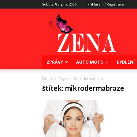
Sobota, 8 srpna, 2026
Přihlášení / Registrace
ZPRÁVY
AUTO MOTO
BYDLENÍ
Domů
Tagy
Mikrodermabraze
štítek: mikrodermabraze