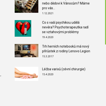
nebo dědovi k Vánocům? Máme
pro vás...
1.12.2021
Co s vaší psychikou udělá
nevěra? Psychoterapeutka radí
se vztahovými problémy
19.4.2020
Trh herních notebooků má nový
přírůstek z rodiny Lenovo Legion
15.3.2017
Léčba varixů (cévní chirurgie)
15.4.2020
.