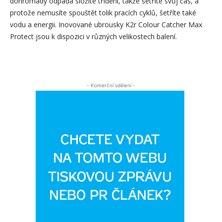
dohromady odpadá složité třídění, takže šetříte svůj čas, a
protože nemusíte spouštět tolik pracích cyklů, šetříte také
vodu a energii. Inovované ubrousky K2r Colour Catcher Max
Protect jsou k dispozici v různých velikostech balení.
- Komerční sdělení -