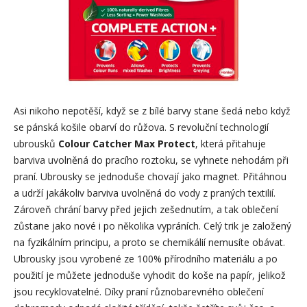
Asi nikoho nepotěší, když se z bílé barvy stane šedá nebo když
se pánská košile obarví do růžova. S revoluční technologií
ubrousků
Colour Catcher Max Protect
, která přitahuje
barviva uvolněná do pracího roztoku, se vyhnete nehodám při
praní. Ubrousky se jednoduše chovají jako magnet. Přitáhnou
a udrží jakákoliv barviva uvolněná do vody z praných textilií.
Zároveň chrání barvy před jejich zešednutím, a tak oblečení
zůstane jako nové i po několika vypráních. Celý trik je založený
na fyzikálním principu, a proto se chemikálií nemusíte obávat.
Ubrousky jsou vyrobené ze 100% přírodního materiálu a po
použití je můžete jednoduše vyhodit do koše na papír, jelikož
jsou recyklovatelné. Díky praní různobarevného oblečení