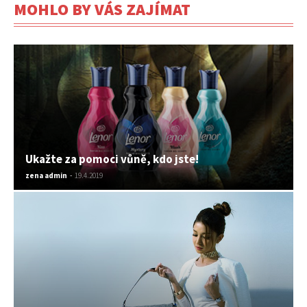
MOHLO BY VÁS ZAJÍMAT
Ukažte za pomoci vůně, kdo jste!
zena admin
-
19.4.2019