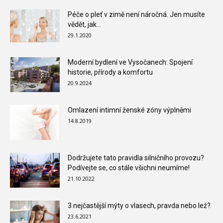
Péče o pleť v zimě není náročná. Jen musíte
vědět, jak...
29.1.2020
Moderní bydlení ve Vysočanech: Spojení
historie, přírody a komfortu
20.9.2024
Omlazení intimní ženské zóny výplněmi
14.8.2019
Dodržujete tato pravidla silničního provozu?
Podívejte se, co stále všichni neumíme!
21.10.2022
3 nejčastější mýty o vlasech, pravda nebo lež?
23.6.2021