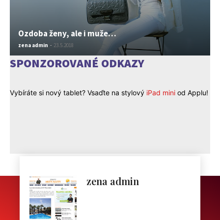
Ozdoba ženy, ale i muže…
zena admin
-
23.5.2018
SPONZOROVANÉ ODKAZY
Vybíráte si nový tablet? Vsaďte na stylový
iPad mini
od Applu!
zena admin