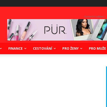
- Komerční sdělení -
FINANCE
CESTOVÁNÍ
PRO ŽENY
PRO MUŽE