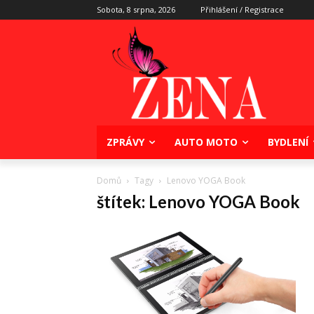
Sobota, 8 srpna, 2026
Přihlášení / Registrace
ZPRÁVY
AUTO MOTO
BYDLENÍ
Domů
Tagy
Lenovo YOGA Book
štítek: Lenovo YOGA Book