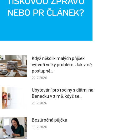
Když několik malých půjček
vytvoří velký problém. Jak z něj
postupně...
22.7.2026
Ubytování pro rodiny s dětmi na
Benecku v zimě, když se...
20.7.2026
Bezúročná půjčka
19.7.2026