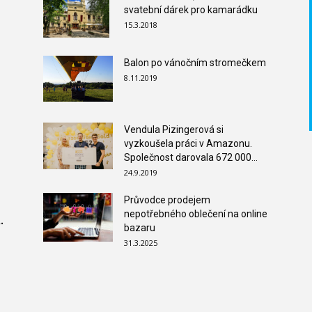
svatební dárek pro kamarádku
15.3.2018
Balon po vánočním stromečkem
8.11.2019
Vendula Pizingerová si
vyzkoušela práci v Amazonu.
Společnost darovala 672 000...
24.9.2019
Průvodce prodejem
nepotřebného oblečení na online
.
bazaru
31.3.2025