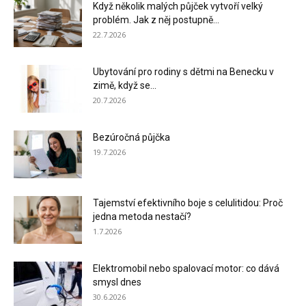
Když několik malých půjček vytvoří velký
problém. Jak z něj postupně...
22.7.2026
Ubytování pro rodiny s dětmi na Benecku v
zimě, když se...
20.7.2026
Bezúročná půjčka
19.7.2026
Tajemství efektivního boje s celulitidou: Proč
jedna metoda nestačí?
1.7.2026
Elektromobil nebo spalovací motor: co dává
smysl dnes
30.6.2026