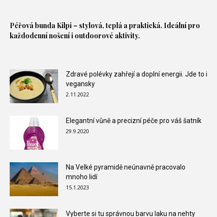
Péřová bunda
Kilpi – stylová, teplá a praktická. Ideální pro
každodenní nošení i outdoorové aktivity.
Zdravé polévky zahřejí a doplní energii. Jde to i
vegansky
2.11.2022
Elegantní vůně a precizní péče pro váš šatník
29.9.2020
Na Velké pyramidě neúnavně pracovalo
mnoho lidí
15.1.2023
Vyberte si tu správnou barvu laku na nehty