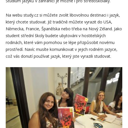
Studium jazyků v zahraničí je možné i pro středoškoláky.
Na webu study.cz si můžete zvolit libovolnou destinaci i jazyk,
který chcete studovat. Již tradičně můžete vyrazit do USA,
Německa, Francie, Španělska nebo třeba na Nový Zéland. Jako
student střední školy budete ubytováni v hostitelských
rodinách, které vám pomohou se lépe přizpůsobit novému
prostředí. Navíc musíte komunikovat v jejich rodném jazyce,
což vás donutí používat jazyk, který jste vyrazili studovat.