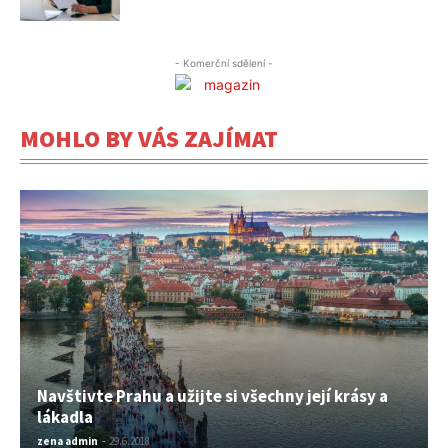
- Komerční sdělení -
MOHLO BY VÁS ZAJÍMAT
Navštivte Prahu a užijte si všechny její krásy a
lákadla
zena admin
-
29.6.2018