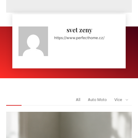
svet zeny
https://www.perfecthome.cz/
REDAKCE DOPORUČUJE
All
Auto Moto
Více