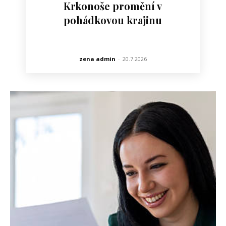
Krkonoše promění v
pohádkovou krajinu
zena admin
-
20.7.2026