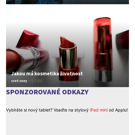
Jakou má kosmetika životnost
svet zeny
-
31.3.2017
SPONZOROVANÉ ODKAZY
Vybíráte si nový tablet? Vsaďte na stylový
iPad mini
od Applu!