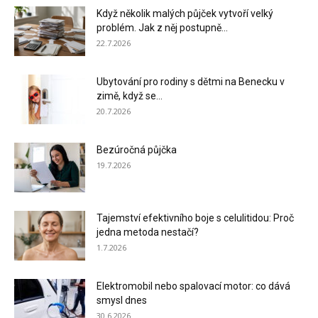
Když několik malých půjček vytvoří velký
problém. Jak z něj postupně...
22.7.2026
Ubytování pro rodiny s dětmi na Benecku v
zimě, když se...
20.7.2026
Bezúročná půjčka
19.7.2026
Tajemství efektivního boje s celulitidou: Proč
jedna metoda nestačí?
1.7.2026
Elektromobil nebo spalovací motor: co dává
smysl dnes
30.6.2026