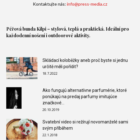
Kontaktujte nás:
info@press-media.cz
Péřová bunda
Kilpi – stylová, teplá a praktická. Ideální pro
každodenní nošení i outdoorové aktivity.
Skládací koloběžky aneb proč byste si jednu
určitě měli pořídit?
18.7.2022
Ako fungujú alternatívne parfumérie, ktoré
ponúkajú na predaj parfumy imitujúce
značkové...
20.10.2019
Svatební video si režírují novomanželé sami
svým příběhem
22.1.2018