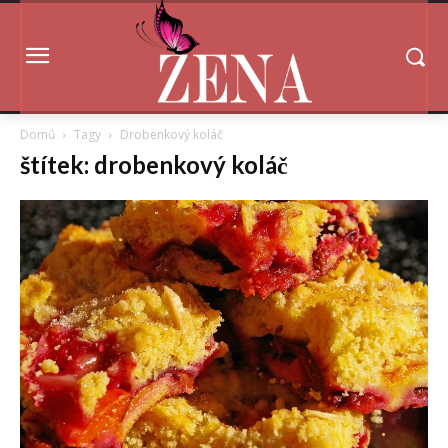
Domů
Tagy
Drobenkový koláč
štítek: drobenkový koláč