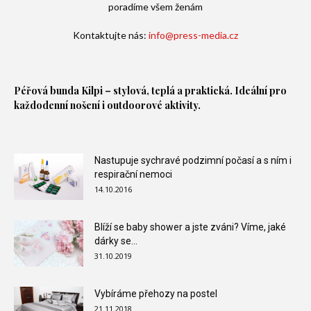
poradíme všem ženám
Kontaktujte nás:
info@press-media.cz
Péřová bunda
Kilpi – stylová, teplá a praktická. Ideální pro
každodenní nošení i outdoorové aktivity.
Nastupuje sychravé podzimní počasí a s ním i
respirační nemoci
14.10.2016
Blíží se baby shower a jste zváni? Víme, jaké
dárky se...
31.10.2019
Vybíráme přehozy na postel
21.11.2018