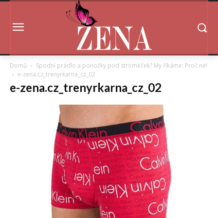
Domů
Spodní prádlo a ponožky pod stromeček? My říkáme: Proč ne!
e-zena.cz_trenyrkarna_cz_02
e-zena.cz_trenyrkarna_cz_02