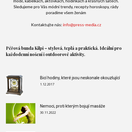
módě, kabelkách, aktovkách, hodinkách a krásných šatech.
Sledujeme pro Vás módní trendy, recepty horoskopy, rády
poradíme všem ženám
Kontaktujte nás:
info@press-media.cz
Péřová bunda
Kilpi – stylová, teplá a praktická. Ideální pro
každodenní nošení i outdoorové aktivity.
Bicí hodiny, které jsou neskonale okouzlující
1.12.2017
Nemoci, proti kterým bojují masáže
30.11.2022