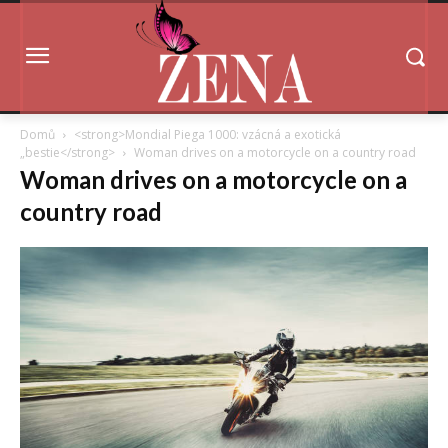
Domů
<strong>Mondial Piega 1000: vzácná a exotická
„bestie</strong>
Woman drives on a motorcycle on a country road
Woman drives on a motorcycle on a
country road