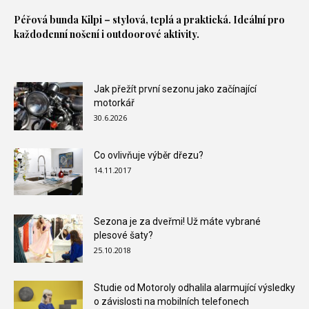
Péřová bunda
Kilpi – stylová, teplá a praktická. Ideální pro
každodenní nošení i outdoorové aktivity.
Jak přežít první sezonu jako začínající
motorkář
30.6.2026
Co ovlivňuje výběr dřezu?
14.11.2017
Sezona je za dveřmi! Už máte vybrané
plesové šaty?
25.10.2018
Studie od Motoroly odhalila alarmující výsledky
o závislosti na mobilních telefonech