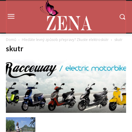
Domů
Hledáte levný způsob přepravy? Zkuste elektroskútr
skutr
skutr