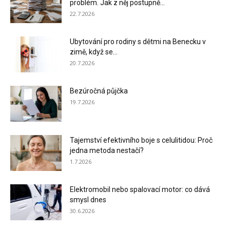
problém. Jak z něj postupně...
22.7.2026
Ubytování pro rodiny s dětmi na Benecku v
zimě, když se...
20.7.2026
Bezúročná půjčka
19.7.2026
Tajemství efektivního boje s celulitidou: Proč
jedna metoda nestačí?
1.7.2026
Elektromobil nebo spalovací motor: co dává
smysl dnes
30.6.2026