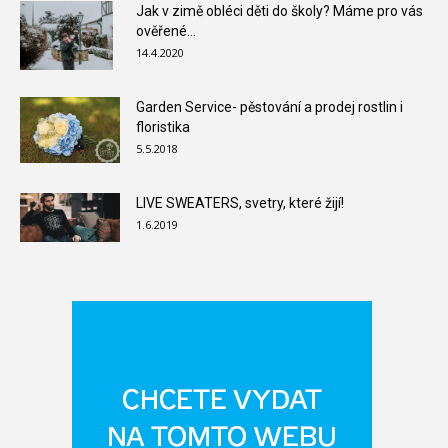
Jak v zimě obléci děti do školy? Máme pro vás
ověřené...
14.4.2020
Garden Service- pěstování a prodej rostlin i
floristika
5.5.2018
LIVE SWEATERS, svetry, které žijí!
1.6.2019