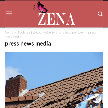
Domů
Bydlete s jistotou – vyberte si správnou pojistku!
press
news media
press news media