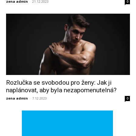
zena admin
-
21.12.2023
0
Rozlučka se svobodou pro ženy: Jak ji
naplánovat, aby byla nezapomenutelná?
zena admin
-
7.12.2023
0