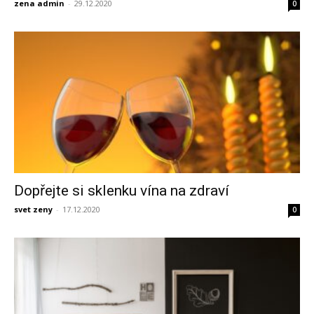
zena admin
-
29.12.2020
0
Dopřejte si sklenku vína na zdraví
svet zeny
-
17.12.2020
0