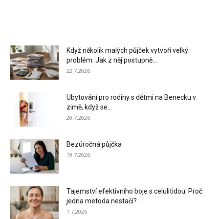
Když několik malých půjček vytvoří velký
problém. Jak z něj postupně...
22.7.2026
Ubytování pro rodiny s dětmi na Benecku v
zimě, když se...
20.7.2026
Bezúročná půjčka
19.7.2026
Tajemství efektivního boje s celulitidou: Proč
jedna metoda nestačí?
1.7.2026