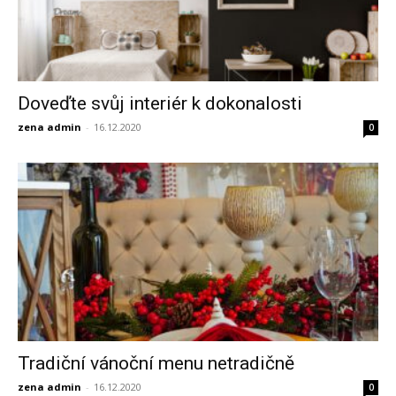
Doveďte svůj interiér k dokonalosti
zena admin
-
16.12.2020
0
Tradiční vánoční menu netradičně
zena admin
-
16.12.2020
0