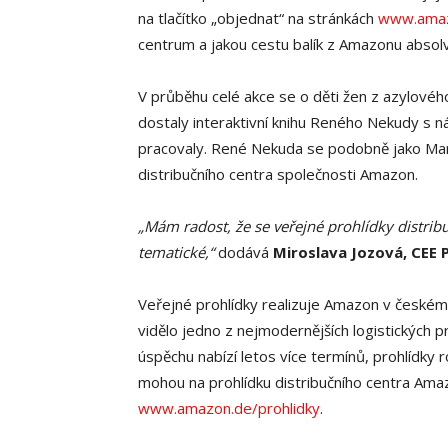
na tlačítko „objednat“ na stránkách
www.ama
centrum a jakou cestu balík z Amazonu absol
V průběhu celé akce se o děti žen z azylového
dostaly interaktivní knihu Reného Nekudy s 
pracovaly. René Nekuda se podobně jako Mark
distribučního centra společnosti Amazon.
„Mám radost, že se veřejné prohlídky distribu
tematické,“
dodává
Miroslava Jozová, CEE
Veřejné prohlídky realizuje Amazon v českém d
vidělo jedno z nejmodernějších logistických p
úspěchu nabízí letos více termínů, prohlídky 
mohou na prohlídku distribučního centra Amaz
www.amazon.de/prohlidky
.