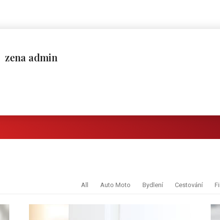
zena admin
All
Auto Moto
Bydlení
Cestování
F