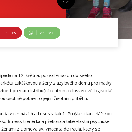
Pinterest
WhatsApp
případá na 12. května, pozval Amazon do svého
 Markétu Lukáškovou a ženy z azylového domu pro matky
žitost poznat distribuční centrum celosvětové logistické
ou osobně pobavit o jejím životním příběhu.
da v nesnázích a Losos v kaluži. Prošla si kancelářskou
jako fitness trenérka a překonala také vlastní psychické
 ženami z Domova sv. Vincenta de Paula, který se