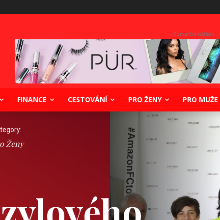
- Komerční sdělení -
FINANCE
CESTOVÁNÍ
PRO ŽENY
PRO MUŽE
tegory:
o Ženy
azylového