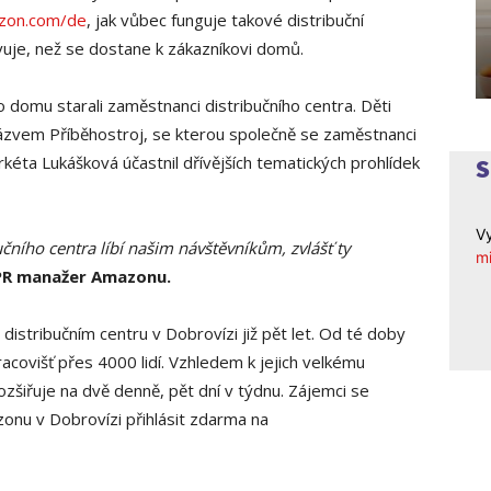
zon.com/de
, jak vůbec funguje takové distribuční
vuje, než se dostane k zákazníkovi domů.
 domu starali zaměstnanci distribučního centra. Děti
názvem Příběhostroj, se kterou společně se zaměstnanci
éta Lukášková účastnil dřívějších tematických prohlídek
Vy
čního centra líbí našim návštěvníkům, zvlášť ty
mi
 PR manažer Amazonu.
istribučním centru v Dobrovízi již pět let. Od té doby
racovišť přes 4000 lidí. Vzhledem k jejich velkému
rozšiřuje na dvě denně, pět dní v týdnu. Zájemci se
onu v Dobrovízi přihlásit zdarma na