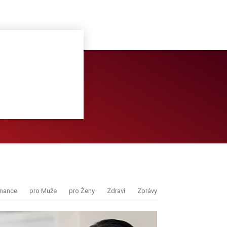
inance
pro Muže
pro Ženy
Zdraví
Zprávy