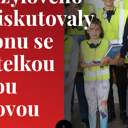
skutovaly
nu se
telkou
ou
ovou