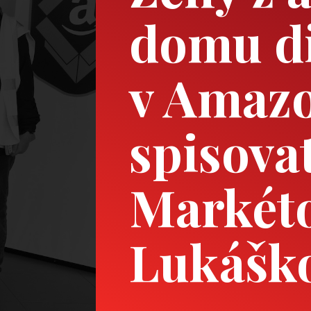
domu di
v Amazo
spisova
Markét
Lukášk