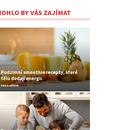
OHLO BY VÁS ZAJÍMAT
Podzimní smoothie recepty, které
tělu dodají energii
zena admin
-
1.9.2022