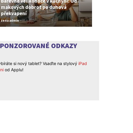
Barevné Velikonoce v kuchyni: Od
makových dobrot po duhová
překvapení
zena admin
-
16.4.2025
SPONZOROVANÉ ODKAZY
bíráte si nový tablet? Vsaďte na stylový
iPad
ni
od Applu!