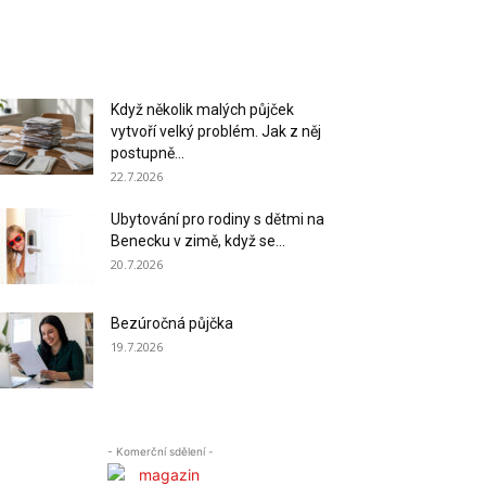
Když několik malých půjček
vytvoří velký problém. Jak z něj
postupně...
22.7.2026
Ubytování pro rodiny s dětmi na
Benecku v zimě, když se...
20.7.2026
Bezúročná půjčka
19.7.2026
- Komerční sdělení -