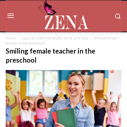
Domů
Zápis do mateřské školky, která za to stojí
Smiling female
teacher in the preschool
Smiling female teacher in the
preschool