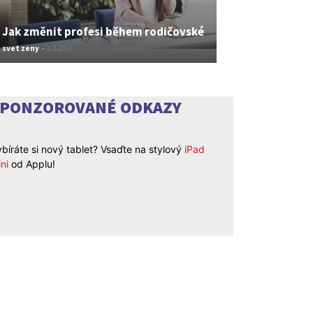
Jak změnit profesi během rodičovské
svet zeny
-
1.3.2017
SPONZOROVANÉ ODKAZY
bíráte si nový tablet? Vsaďte na stylový
iPad
ni
od Applu!