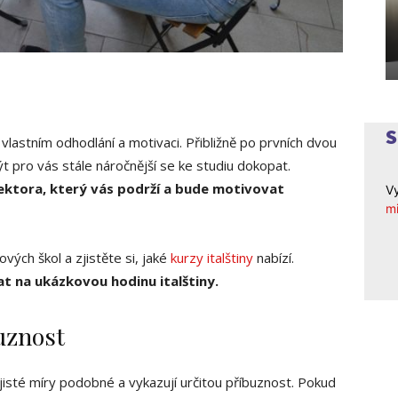
vlastním odhodlání a motivaci. Přibližně po prvních dvou
 pro vás stále náročnější se ke studiu dokopat.
lektora, který vás podrží a bude motivovat
Vy
mi
vých škol a zjistěte si, jaké
kurzy italštiny
nabízí.
at na ukázkovou hodinu italštiny.
uznost
jisté míry podobné a vykazují určitou příbuznost. Pokud