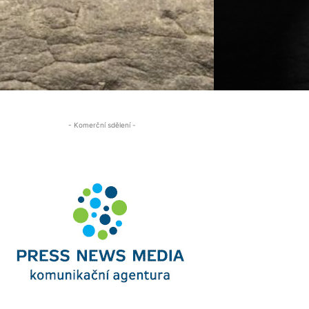
- Komerční sdělení -