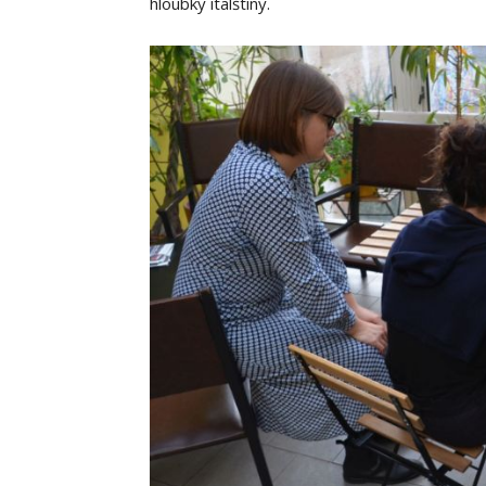
hloubky italštiny.