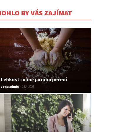
OHLO BY VÁS ZAJÍMAT
Lehkost i vůně jarního pečení
zena admin
-
14.4.2025