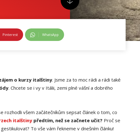
Pinterest
WhatsApp
 zájem o kurzy italštiny
. Jsme za to moc rádi a rádi také
módy
. Chcete se i vy v Itálii, zemi plné vášní a dobrého
se rozhodli všem začátečníkům sepsat článek o tom, co
rzech italštiny
předtím, než se začnete učit?
Proč se
le i gestikulovat? To vše vám řekneme v dnešním článku!