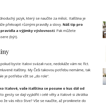
dnoduchý jazyk, který se naučíte za měsíc. Italština je
áže překvapit různými pravidly a slovy.
Náš tip pro
 pravidla a výjimky výslovnosti
. Pak můžete
sere (být).
tiny
pokud byste Italovi svázali ruce, nedokáže vám nic říct.
mluvené italštiny. My Češi takovou potřebu nemáme, tak
 je potřeba vžít se „do role“.
o Italové, vaše italština se posune o kus dál od
o gesty se dají vyjádřit i celé věty a Italové si zkrátka
bo že vás něco štve? Vše se naučíte, až proniknete do