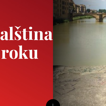
alština
 roku