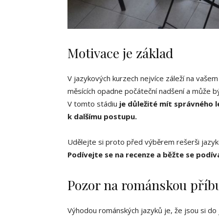
Motivace je základ
V jazykových kurzech nejvíce záleží na vašem 
měsících opadne počáteční nadšení a může být
V tomto stádiu
je důležité mít správného 
k dalšímu postupu.
Udělejte si proto před výběrem rešerši jazyko
Podívejte se na recenze a běžte se podív
Pozor na románskou příb
Výhodou románských jazyků je, že jsou si do 