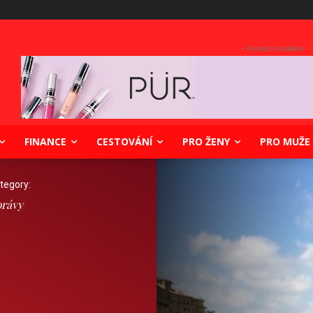
- Komerční sdělení -
FINANCE
CESTOVÁNÍ
PRO ŽENY
PRO MUŽE
tegory:
rávy