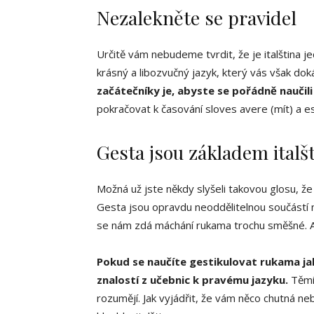
Nezalekněte se pravidel
Určitě vám nebudeme tvrdit, že je italština je
krásný a libozvučný jazyk, který vás však dok
začátečníky je, abyste se pořádně naučili
pokračovat k časování sloves avere (mít) a es
Gesta jsou základem italš
Možná už jste někdy slyšeli takovou glosu, že 
Gesta jsou opravdu neoddělitelnou součástí 
se nám zdá máchání rukama trochu směšné. Ale
Pokud se naučíte gestikulovat rukama jak
znalostí z učebnic k pravému jazyku.
Těmit
rozumějí. Jak vyjádřit, že vám něco chutná ne