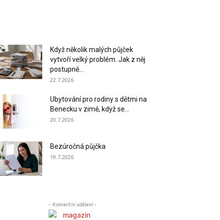
Když několik malých půjček
vytvoří velký problém. Jak z něj
postupně...
22.7.2026
Ubytování pro rodiny s dětmi na
Benecku v zimě, když se...
20.7.2026
Bezúročná půjčka
19.7.2026
- Komerční sdělení -