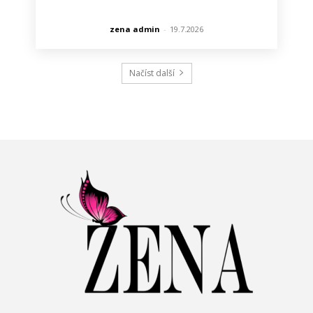
zena admin
-
19.7.2026
Načíst další