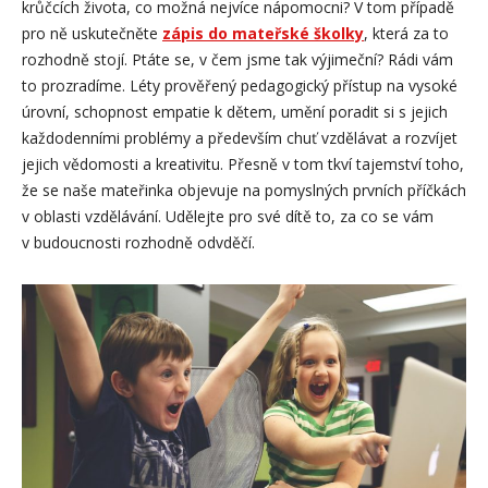
krůčcích života, co možná nejvíce nápomocni? V tom případě
pro ně uskutečněte
zápis do mateřské školky
, která za to
rozhodně stojí. Ptáte se, v čem jsme tak výjimeční? Rádi vám
to prozradíme. Léty prověřený pedagogický přístup na vysoké
úrovní, schopnost empatie k dětem, umění poradit si s jejich
každodenními problémy a především chuť vzdělávat a rozvíjet
jejich vědomosti a kreativitu. Přesně v tom tkví tajemství toho,
že se naše mateřinka objevuje na pomyslných prvních příčkách
v oblasti vzdělávání. Udělejte pro své dítě to, za co se vám
v budoucnosti rozhodně odvděčí.