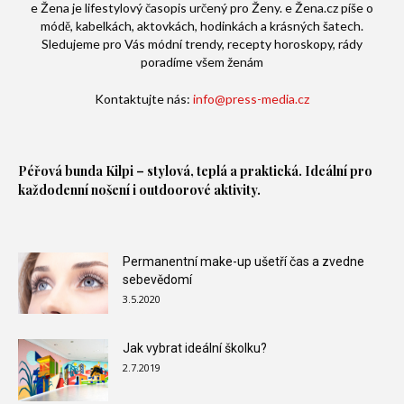
e Žena je lifestylový časopis určený pro Ženy. e Žena.cz píše o
módě, kabelkách, aktovkách, hodinkách a krásných šatech.
Sledujeme pro Vás módní trendy, recepty horoskopy, rády
poradíme všem ženám
Kontaktujte nás:
info@press-media.cz
Péřová bunda
Kilpi – stylová, teplá a praktická. Ideální pro
každodenní nošení i outdoorové aktivity.
Permanentní make-up ušetří čas a zvedne
sebevědomí
3.5.2020
Jak vybrat ideální školku?
2.7.2019