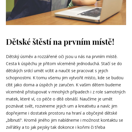
Dětské štěstí na prvním místě!
Dětský úsměv a rozzářené oči jsou u nás na prvním místě.
Cesta k úspěchu je přitom víceméně jednoduchá. Stačí se do
dětských srdcí umět vcítit a naučit se pracovat s jejich
schopnostmi. K tomu všemu jim vytvořit místo, kde se budou
cítit jako doma a úspěch je zaručen. K vašim dětem budeme
víceméně přistupovat v mnohých případech i z role samotných
matek, které ví, co péče o dítě obnáší. Naučíme je umět
poznávat svět, rozvineme jejich um a kreativitu a navíc jim
dopřejeme i dostatek prostoru na hraní a obyčejné dětské
„blbnutí“. Kromě jiného jim nabídneme i možnost kontaktu se
zvířátky a to jak pejsky tak dokonce i koňmi či třeba