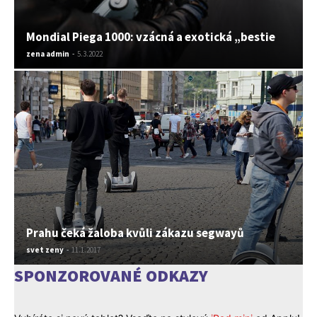
Mondial Piega 1000: vzácná a exotická „bestie
zena admin
-
5.3.2022
Prahu čeká žaloba kvůli zákazu segwayů
svet zeny
-
11.1.2017
SPONZOROVANÉ ODKAZY