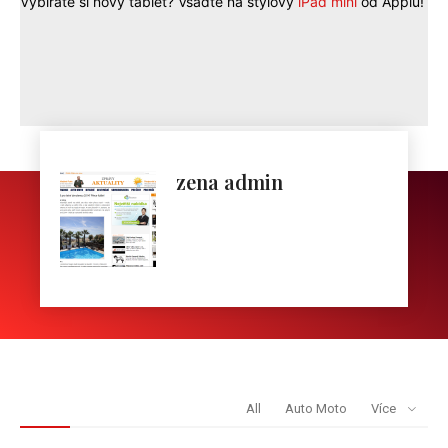
Vybíráte si nový tablet? Vsaďte na stylový
iPad mini
od Applu!
zena admin
REDAKCE DOPORUČUJE
All
Auto Moto
Více