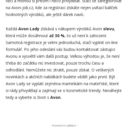
věci a mohou si přitom i něco přivydělat. Stačí se
zaregistrovat
na Avon-job.cz
, kde za registraci získáte nejen uvítací balíček
hodnotných výrobků, ale ještě dárek navíc.
Každá
Avon Lady
získává s nákupem výrobků Avon
slevu
,
která může dosáhnout
až 30 %
, to už není k zahození.
Samotná registrace je velmi jednoduchá, stačí vyplnit on-line
formulář. Po jeho odeslání vás budou kontaktovat zástupci
Avonu a vysvětlí vám další postup. Velkou výhodou je, že není
třeba do začátku nic investovat, pouze trochu času a
odhodlání. Nemůžete nic ztratit, pouze získat. O veškerých
novinkách a akčních nabídkách budete vědět jako první. Být
Avon Lady
se vyplatí zejména maminkám na mateřské, které
si rády přivydělají a zajímají se o kosmetické trendy. Neváhejte
tedy a vyberte si život s
Avon
.
- Komerční sdělení -