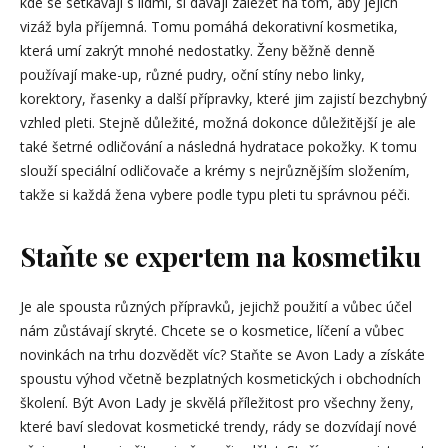
kde se setkávají s lidmi, si dávají záležet na tom, aby jejich
vizáž byla příjemná. Tomu pomáhá dekorativní kosmetika,
která umí zakrýt mnohé nedostatky. Ženy běžně denně
používají make-up, různé pudry, oční stíny nebo linky,
korektory, řasenky a další přípravky, které jim zajistí bezchybný
vzhled pleti. Stejně důležité, možná dokonce důležitější je ale
také šetrné odličování a následná hydratace pokožky. K tomu
slouží speciální odličovače a krémy s nejrůznějším složením,
takže si každá žena vybere podle typu pleti tu správnou péči.
Staňte se expertem na kosmetiku
Je ale spousta různých přípravků, jejichž použití a vůbec účel
nám zůstávají skryté. Chcete se o kosmetice, líčení a vůbec
novinkách na trhu dozvědět víc? Staňte se
Avon Lady
a získáte
spoustu výhod včetně bezplatných kosmetických i obchodních
školení. Být Avon Lady je skvělá příležitost pro všechny ženy,
které baví sledovat kosmetické trendy, rády se dozvídají nové