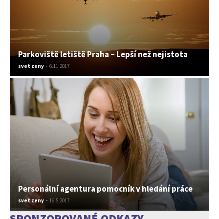
Parkoviště letiště Praha – Lepší než nejistota
svet zeny
-
6.11.2017
Personální agentura pomocník v hledání práce
svet zeny
-
16.5.2017
SPONZOROVANÉ ODKAZY