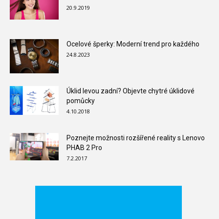
20.9.2019
Ocelové šperky: Moderní trend pro každého
24.8.2023
Úklid levou zadní? Objevte chytré úklidové
pomůcky
4.10.2018
Poznejte možnosti rozšířené reality s Lenovo
PHAB 2 Pro
7.2.2017