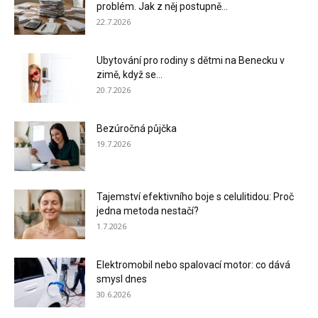
problém. Jak z něj postupně...
22.7.2026
Ubytování pro rodiny s dětmi na Benecku v
zimě, když se...
20.7.2026
Bezúročná půjčka
19.7.2026
Tajemství efektivního boje s celulitidou: Proč
jedna metoda nestačí?
1.7.2026
Elektromobil nebo spalovací motor: co dává
smysl dnes
30.6.2026