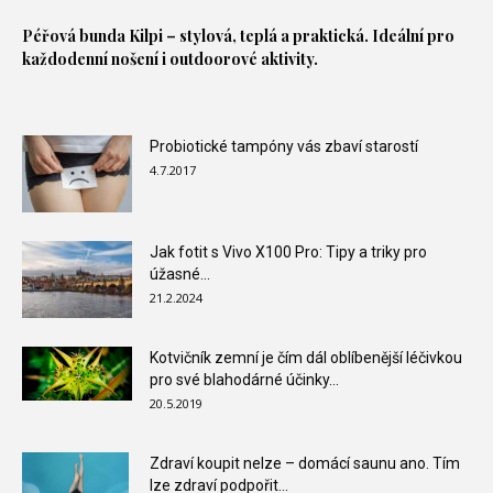
Péřová bunda
Kilpi – stylová, teplá a praktická. Ideální pro
každodenní nošení i outdoorové aktivity.
Probiotické tampóny vás zbaví starostí
4.7.2017
Jak fotit s Vivo X100 Pro: Tipy a triky pro
úžasné...
21.2.2024
Kotvičník zemní je čím dál oblíbenější léčivkou
pro své blahodárné účinky...
20.5.2019
Zdraví koupit nelze – domácí saunu ano. Tím
lze zdraví podpořit...