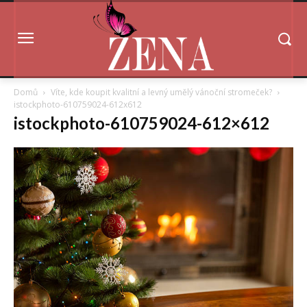
Domů
Víte, kde koupit kvalitní a levný umělý vánoční stromeček?
istockphoto-610759024-612x612
istockphoto-610759024-612×612