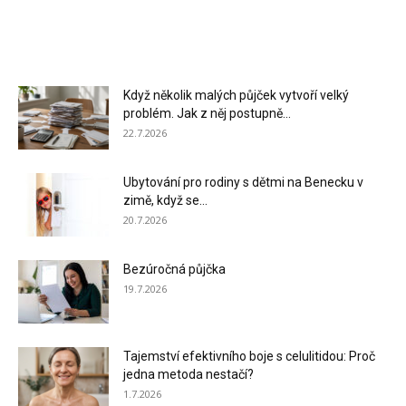
Když několik malých půjček vytvoří velký
problém. Jak z něj postupně...
22.7.2026
Ubytování pro rodiny s dětmi na Benecku v
zimě, když se...
20.7.2026
Bezúročná půjčka
19.7.2026
Tajemství efektivního boje s celulitidou: Proč
jedna metoda nestačí?
1.7.2026