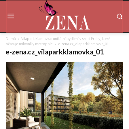
Domů
Vilapark Klamovka: unikátní bydlení v srdci Prahy, které
očaruje milovníky metropole
e-zena.cz_vilaparkklamovka_01
e-zena.cz_vilaparkklamovka_01