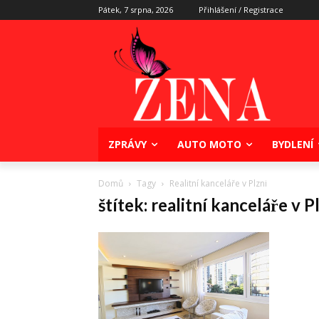
Pátek, 7 srpna, 2026
Přihlášení / Registrace
ZPRÁVY
AUTO MOTO
BYDLENÍ
Domů
Tagy
Realitní kanceláře v Plzni
štítek: realitní kanceláře v P