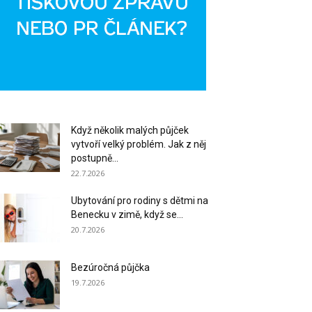
Když několik malých půjček
vytvoří velký problém. Jak z něj
postupně...
22.7.2026
Ubytování pro rodiny s dětmi na
Benecku v zimě, když se...
20.7.2026
Bezúročná půjčka
19.7.2026