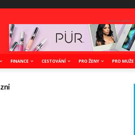
- Komerční sdělení -
FINANCE
CESTOVÁNÍ
PRO ŽENY
PRO MUŽE
lzni