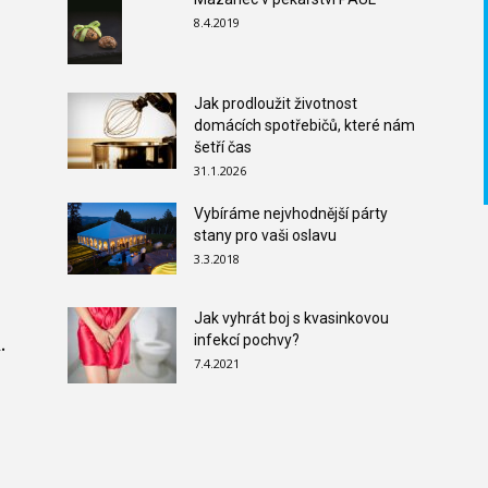
8.4.2019
Jak prodloužit životnost
domácích spotřebičů, které nám
šetří čas
31.1.2026
Vybíráme nejvhodnější párty
stany pro vaši oslavu
3.3.2018
Jak vyhrát boj s kvasinkovou
infekcí pochvy?
.
7.4.2021