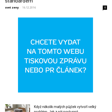
standardem
svet zeny
-
16.12.2016
0
Když několik malých půjček vytvoří velký
problém. Jak z něj postupně...