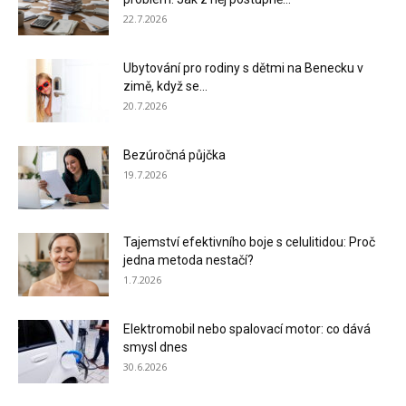
22.7.2026
Ubytování pro rodiny s dětmi na Benecku v
zimě, když se...
20.7.2026
Bezúročná půjčka
19.7.2026
Tajemství efektivního boje s celulitidou: Proč
jedna metoda nestačí?
1.7.2026
Elektromobil nebo spalovací motor: co dává
smysl dnes
30.6.2026