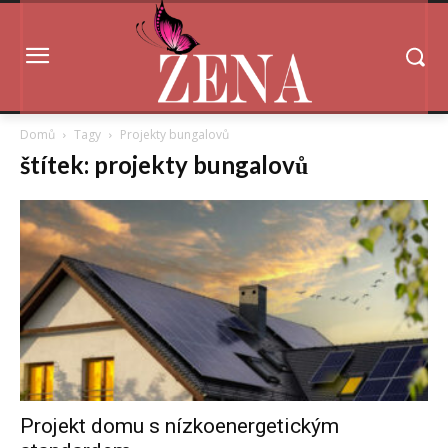
Domů
Tagy
Projekty bungalovů
štítek: projekty bungalovů
Projekt domu s nízkoenergetickým