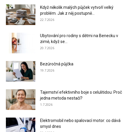
Když několik malých půjček vytvoří velký
problém. Jak z něj postupně...
22.7.2026
Ubytování pro rodiny s dětmi na Benecku v
zimě, když se...
20.7.2026
Bezúročná půjčka
19.7.2026
Tajemství efektivního boje s celulitidou: Proč
jedna metoda nestačí?
1.7.2026
Elektromobil nebo spalovací motor: co dává
smysl dnes