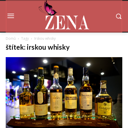
Domů
Tagy
Irskou whisky
štítek: irskou whisky