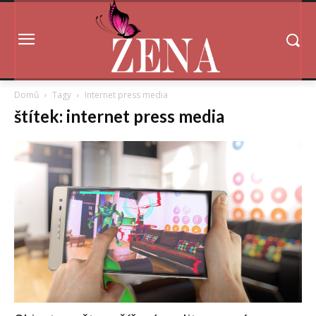
Domů
Tagy
Internet press media
štítek: internet press media