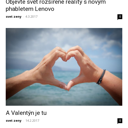
Objevte svět rozšířené reality s novým
phabletem Lenovo
svet zeny
-
4.3.2017
0
A Valentýn je tu
svet zeny
-
14.2.2017
0