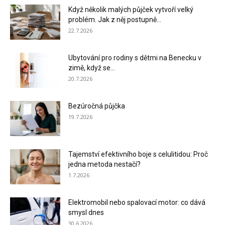
Když několik malých půjček vytvoří velký
problém. Jak z něj postupně...
22.7.2026
Ubytování pro rodiny s dětmi na Benecku v
zimě, když se...
20.7.2026
Bezúročná půjčka
19.7.2026
Tajemství efektivního boje s celulitidou: Proč
jedna metoda nestačí?
1.7.2026
Elektromobil nebo spalovací motor: co dává
smysl dnes
30.6.2026