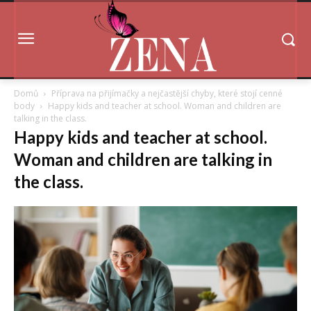
Domů
Příprava na přijímačky a nejčastější chyby, které stojí cenné
body
Happy kids and teacher at school. Woman and children are
talking in the class.
Happy kids and teacher at school.
Woman and children are talking in
the class.