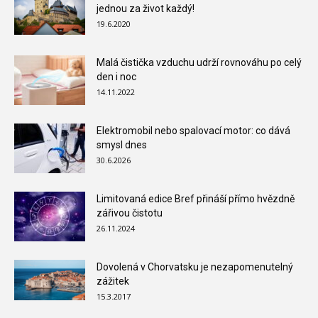
jednou za život každý!
19.6.2020
Malá čistička vzduchu udrží rovnováhu po celý
den i noc
14.11.2022
Elektromobil nebo spalovací motor: co dává
smysl dnes
30.6.2026
Limitovaná edice Bref přináší přímo hvězdně
zářivou čistotu
26.11.2024
Dovolená v Chorvatsku je nezapomenutelný
zážitek
15.3.2017