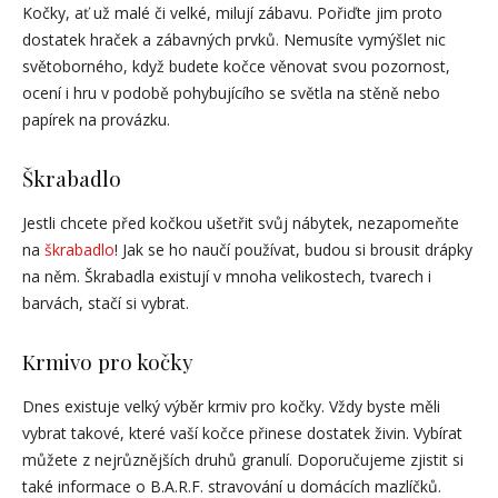
Kočky, ať už malé či velké, milují zábavu. Pořiďte jim proto
dostatek hraček a zábavných prvků. Nemusíte vymýšlet nic
světoborného, když budete kočce věnovat svou pozornost,
ocení i hru v podobě pohybujícího se světla na stěně nebo
papírek na provázku.
Škrabadlo
Jestli chcete před kočkou ušetřit svůj nábytek, nezapomeňte
na
škrabadlo
! Jak se ho naučí používat, budou si brousit drápky
na něm. Škrabadla existují v mnoha velikostech, tvarech i
barvách, stačí si vybrat.
Krmivo pro kočky
Dnes existuje velký výběr krmiv pro kočky. Vždy byste měli
vybrat takové, které vaší kočce přinese dostatek živin. Vybírat
můžete z nejrůznějších druhů granulí. Doporučujeme zjistit si
také informace o B.A.R.F. stravování u domácích mazlíčků.