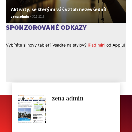
Aktivity, se kterými váš vztah nezevšední!
zena admin
-
30.1.2018
SPONZOROVANÉ ODKAZY
Vybíráte si nový tablet? Vsaďte na stylový
iPad mini
od Applu!
zena admin