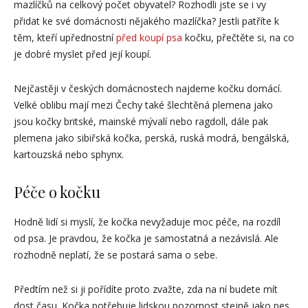
mazlíčků na celkový počet obyvatel? Rozhodli jste se i vy
přidat ke své domácnosti nějakého mazlíčka? Jestli patříte k
těm, kteří upřednostní
před koupí psa
kočku, přečtěte si, na co
je dobré myslet před její koupí.
Nejčastěji v českých domácnostech najdeme kočku domácí.
Velké oblibu mají mezi Čechy také šlechtěná plemena jako
jsou kočky britské, mainské mývalí nebo ragdoll, dále pak
plemena jako sibiřská kočka, perská, ruská modrá, bengálská,
kartouzská nebo sphynx.
Péče o kočku
Hodně lidí si myslí, že kočka nevyžaduje moc péče, na rozdíl
od psa. Je pravdou, že kočka je samostatná a nezávislá. Ale
rozhodně neplatí, že se postará sama o sebe.
Předtím než si ji pořídíte proto zvažte, zda na ní budete mít
dost času. Kočka potřebuje lidskou pozornost stejně jako pes,