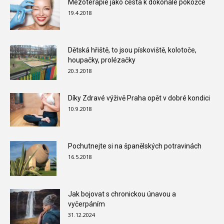
Mezoterapie jako cesta k dokonalé pokožce
19.4.2018
Dětská hřiště, to jsou pískoviště, kolotoče,
houpačky, prolézačky
20.3.2018
Díky Zdravé výživě Praha opět v dobré kondici
10.9.2018
Pochutnejte si na španělských potravinách
16.5.2018
Jak bojovat s chronickou únavou a
vyčerpáním
31.12.2024