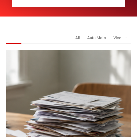
REDAKCE DOPORUČUJE
All
Auto Moto
Více