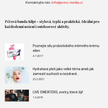
Kontaktujte nás:
info@press-media.cz
Péřová bunda
Kilpi – stylová, teplá a praktická. Ideální pro
každodenní nošení i outdoorové aktivity.
Poznejte sílu probiotického intimního krému
ellen
4.7.2017
Hydratace pleti jako velké téma aneb jak
zamezit suchosti a nezdravě...
25.2.2021
LIVE SWEATERS, svetry, které žijí!
1.6.2019