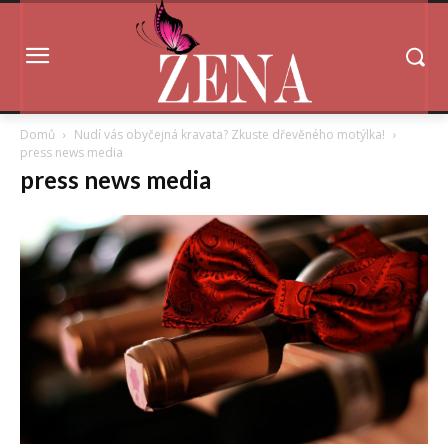
Domů
Nudí vás obyčejná kravata? Zkuste dřevěného motýlka!
press news media
press news media