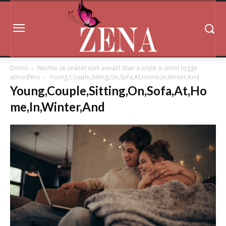
Domů
Nechte se unášet vůní aviváží Silan a užijte si zimní hygge
atmosféru
Young,Couple,Sitting,On,Sofa,At,Home,In,Winter,And
Young,Couple,Sitting,On,Sofa,At,Ho
me,In,Winter,And