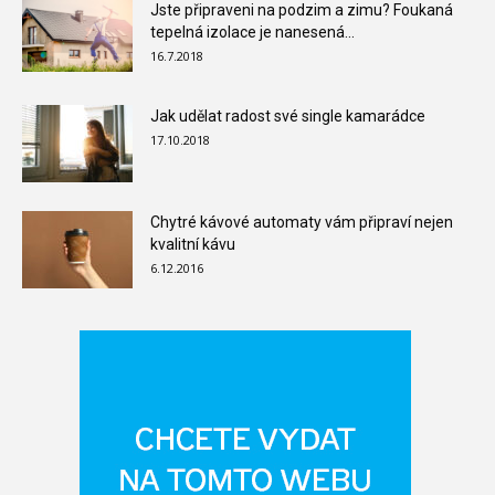
Jste připraveni na podzim a zimu? Foukaná
tepelná izolace je nanesená...
16.7.2018
Jak udělat radost své single kamarádce
17.10.2018
Chytré kávové automaty vám připraví nejen
kvalitní kávu
6.12.2016