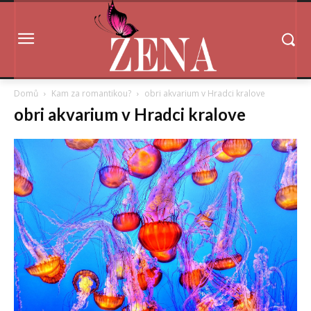
Domů
Kam za romantikou?
obri akvarium v Hradci kralove
obri akvarium v Hradci kralove