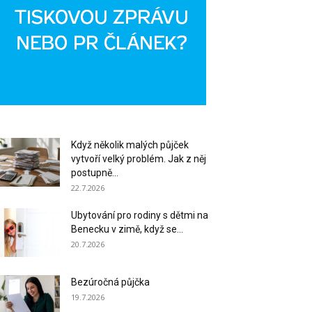
Když několik malých půjček
vytvoří velký problém. Jak z něj
postupně...
22.7.2026
Ubytování pro rodiny s dětmi na
Benecku v zimě, když se...
20.7.2026
Bezúročná půjčka
19.7.2026