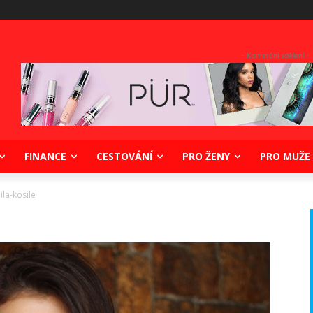
- Komerční sdělení -
FINANCE
CESTOVÁNÍ
PRO ŽENY
PRO MUŽE
ila-kosile