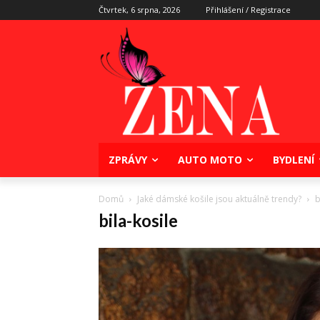
Čtvrtek, 6 srpna, 2026
Přihlášení / Registrace
ZPRÁVY
AUTO MOTO
BYDLENÍ
Domů
Jaké dámské košile jsou aktuálně trendy?
b
bila-kosile