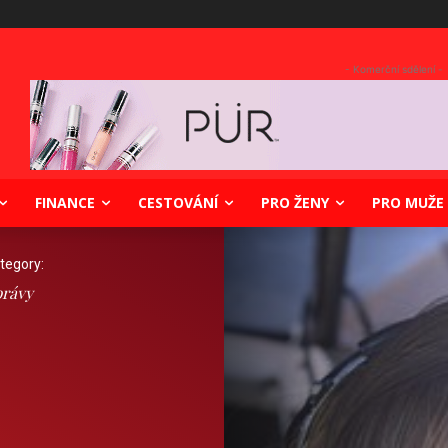
- Komerční sdělení -
FINANCE
CESTOVÁNÍ
PRO ŽENY
PRO MUŽE
tegory:
rávy