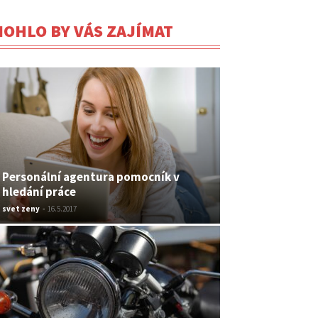
OHLO BY VÁS ZAJÍMAT
Personální agentura pomocník v
hledání práce
svet zeny
-
16.5.2017