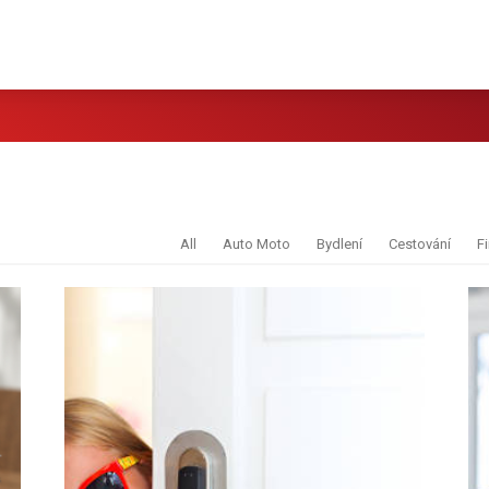
All
Auto Moto
Bydlení
Cestování
F