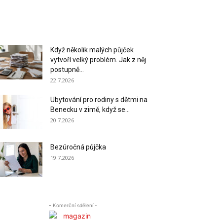
Když několik malých půjček
vytvoří velký problém. Jak z něj
postupně...
22.7.2026
Ubytování pro rodiny s dětmi na
Benecku v zimě, když se...
20.7.2026
Bezúročná půjčka
19.7.2026
- Komerční sdělení -