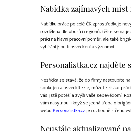
Nabídka zajímavých míst 
Nabídku práce po celé ČR zprostředkuje nový
rozdělena dle oborů i regionů, těšte se na j
práci na hlavní pracovní poměr, ale také brig
vybíráni jsou ti osvědčení a významní.
Personalistka.cz najděte s
Nezřídka se stává, že do firmy nastoupíte n
spokojen a osvědčíte se, můžete získat práci 
vás jistě potěší a zvýší vaše sebevědomí. R
vám nasytnou, i když se jedná třeba o brigá
webu
Personalistka.cz
je rozhodně z čeho vyb
Neustále aktualizované n