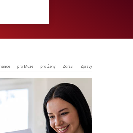
inance
pro Muže
pro Ženy
Zdraví
Zprávy