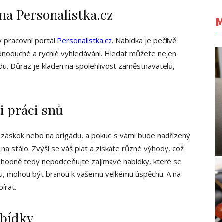
na Personalistka.cz
M
 pracovní portál
Personalistka.cz
. Nabídka je pečlivě
ednoduché a rychlé vyhledávání. Hledat můžete nejen
ádu. Důraz je kladen na spolehlivost zaměstnavatelů,
i práci snů
a záskok nebo na brigádu, a pokud s vámi bude nadřízený
na stálo. Zvýší se váš plat a získáte různé výhody, což
ozhodně tedy nepodceňujte zajímavé nabídky, které se
du, mohou být branou k vašemu velkému úspěchu. A na
írat.
abídky