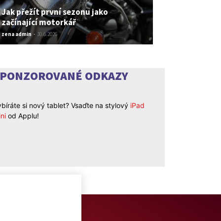
Jak přežít první sezonu jako
začínající motorkář
zena admin
-
30.6.2026
SPONZOROVANÉ ODKAZY
bíráte si nový tablet? Vsaďte na stylový
iPad
ni
od Applu!