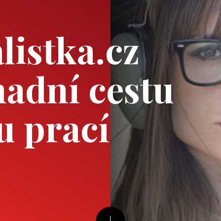
listka.cz
adní cestu
u prací