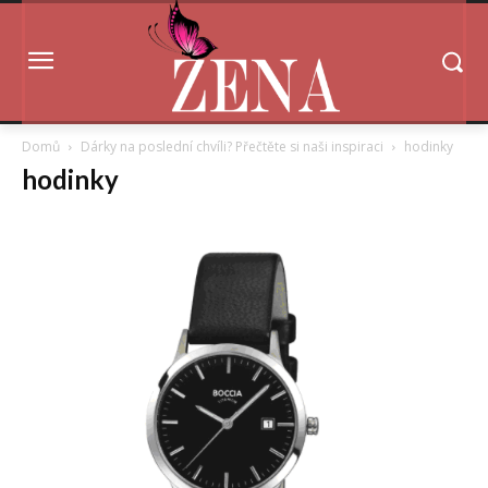
Domů
Dárky na poslední chvíli? Přečtěte si naši inspiraci
hodinky
hodinky