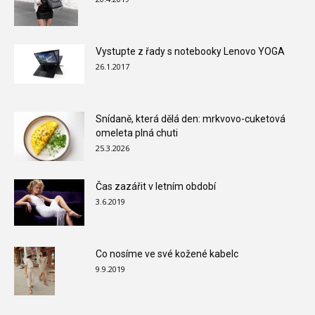
Vystupte z řady s notebooky Lenovo YOGA
26.1.2017
Snídaně, která dělá den: mrkvovo-cuketová
omeleta plná chuti
25.3.2026
Čas zazářit v letním období
3.6.2019
Co nosíme ve své kožené kabelc
9.9.2019