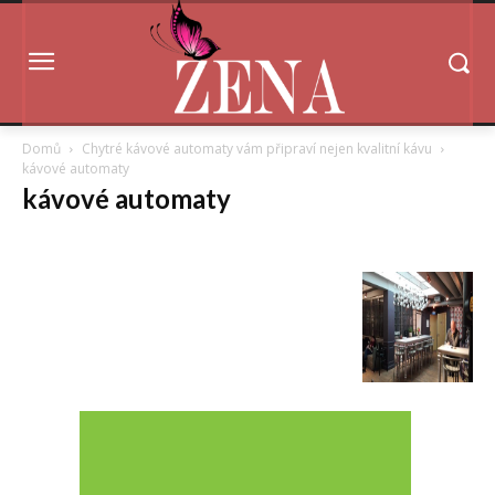
Domů
Chytré kávové automaty vám připraví nejen kvalitní kávu
kávové automaty
kávové automaty