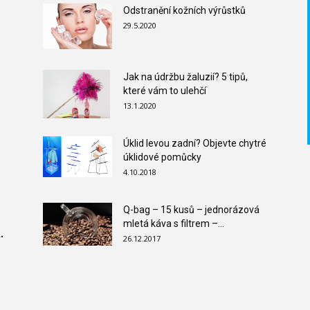
Odstranění kožních výrůstků
29.5.2020
Jak na údržbu žaluzií? 5 tipů,
které vám to ulehčí
13.1.2020
Úklid levou zadní? Objevte chytré
úklidové pomůcky
4.10.2018
Q-bag – 15 kusů – jednorázová
mletá káva s filtrem –...
.
26.12.2017