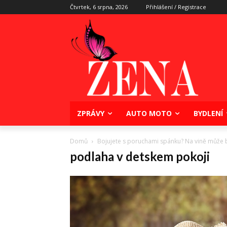
Čtvrtek, 6 srpna, 2026
Přihlášení / Registrace
ZPRÁVY
AUTO MOTO
BYDLENÍ
Domů
Bojujete s poruchami spánku? Na vině může b
podlaha v detskem pokoji