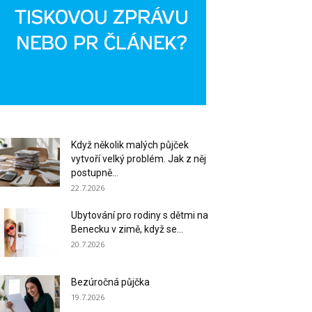
Když několik malých půjček
vytvoří velký problém. Jak z něj
postupně...
22.7.2026
Ubytování pro rodiny s dětmi na
Benecku v zimě, když se...
20.7.2026
Bezúročná půjčka
19.7.2026