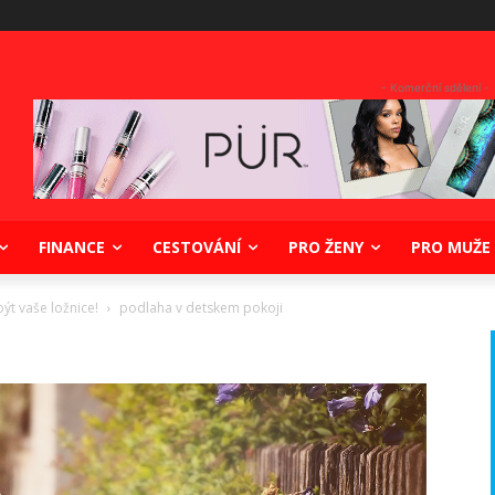
- Komerční sdělení -
FINANCE
CESTOVÁNÍ
PRO ŽENY
PRO MUŽE
ýt vaše ložnice!
podlaha v detskem pokoji