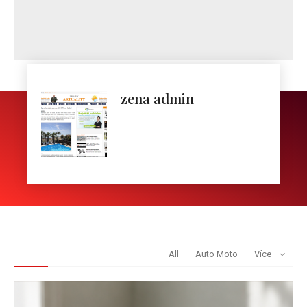
zena admin
REDAKCE DOPORUČUJE
All
Auto Moto
Více