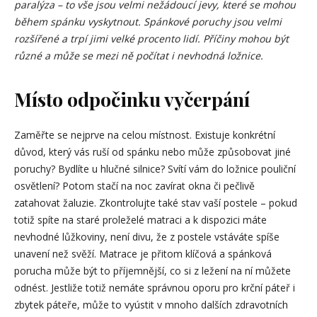
paralýza – to vše jsou velmi nežádoucí jevy, které se mohou
během spánku vyskytnout. Spánkové poruchy jsou velmi
rozšířené a trpí jimi velké procento lidí. Příčiny mohou být
různé a může se mezi ně počítat i nevhodná ložnice.
Místo odpočinku vyčerpání
Zaměřte se nejprve na celou místnost. Existuje konkrétní
důvod, který vás ruší od spánku nebo může způsobovat jiné
poruchy? Bydlíte u hlučné silnice? Svítí vám do ložnice pouliční
osvětlení? Potom stačí na noc zavírat okna či pečlivě
zatahovat žaluzie. Zkontrolujte také stav vaší postele – pokud
totiž spíte na staré proleželé matraci a k dispozici máte
nevhodné lůžkoviny, není divu, že z postele vstáváte spíše
unavení než svěží. Matrace je přitom klíčová a spánková
porucha může být to příjemnější, co si z ležení na ní můžete
odnést. Jestliže totiž nemáte správnou oporu pro krční páteř i
zbytek páteře, může to vyústit v mnoho dalších zdravotních