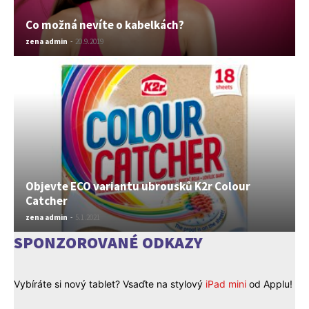
Co možná nevíte o kabelkách?
zena admin
-
20.9.2019
Objevte ECO variantu ubrousků K2r Colour
Catcher
zena admin
-
5.1.2021
SPONZOROVANÉ ODKAZY
Vybíráte si nový tablet? Vsaďte na stylový
iPad mini
od Applu!