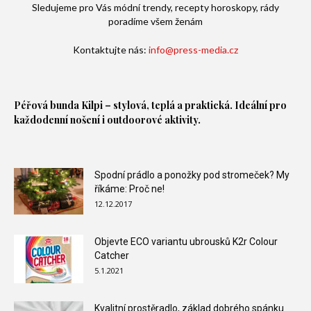
Sledujeme pro Vás módní trendy, recepty horoskopy, rády
poradíme všem ženám
Kontaktujte nás:
info@press-media.cz
Péřová bunda
Kilpi – stylová, teplá a praktická. Ideální pro
každodenní nošení i outdoorové aktivity.
Spodní prádlo a ponožky pod stromeček? My
říkáme: Proč ne!
12.12.2017
Objevte ECO variantu ubrousků K2r Colour
Catcher
5.1.2021
Kvalitní prostěradlo, základ dobrého spánku