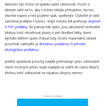
dekorací vás může od spánku spíše odrazovat. Pozor si
dávejte také na to, aby v ložnici nebylo přetopeno. Na noc
ztlumte topení a než půjdete spát, vyvětrejte. Důležité je také
samotná podlaha v ložnici. I když mnoho lidí preferuje
vinylové
či PVC podlahy
, do pokoje kde spíte, jsou absolutně nevhodné.
Mohou totiž obsahovat plasty a jiné škodlivé látky, které
dýcháte během spaní. Pokud tedy chcete maximálně zdravé
prostředí, nahraďte je
dřevěnou podlahou
či
přírodní
ekologickou podlahou
.
Jestliže spánkové poruchy nadále přetrvávají i přes odstranění
všech možných příčin, bude nejlepší se svěřit do rukou lékařů.
Mohou totiž odkazovat na nějakou skrytou nemoc.
- Komerční sdělení -