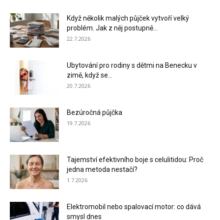
Když několik malých půjček vytvoří velký
problém. Jak z něj postupně...
22.7.2026
Ubytování pro rodiny s dětmi na Benecku v
zimě, když se...
20.7.2026
Bezúročná půjčka
19.7.2026
Tajemství efektivního boje s celulitidou: Proč
jedna metoda nestačí?
1.7.2026
Elektromobil nebo spalovací motor: co dává
smysl dnes