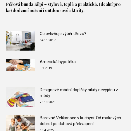
Péřová bunda
Kilpi – stylová, teplá a praktická. Ideální pro
každodenní nošení i outdoorové aktivity.
Co ovlivňuje výběr dřezu?
14.11.2017
Americká hypotéka
3.3.2019
Designové módní doplňky nikdy nevyjdou z
módy
26.10.2020
Barevné Velikonoce v kuchyni: Od makových
dobrot po duhová překvapení
16.4.2025