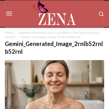
Domů
Tajemství efektivního boje s celulitidou: Proč jedna metoda
nestačí?
Gemini_Generated_Image_2rnlb52rnlb52rnl
Gemini_Generated_Image_2rnlb52rnl
b52rnl