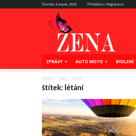
Čtvrtek, 6 srpna, 2026
Přihlášení / Registrace
ZPRÁVY
AUTO MOTO
BYDLENÍ
Domů
Tagy
Létání
štítek: létání