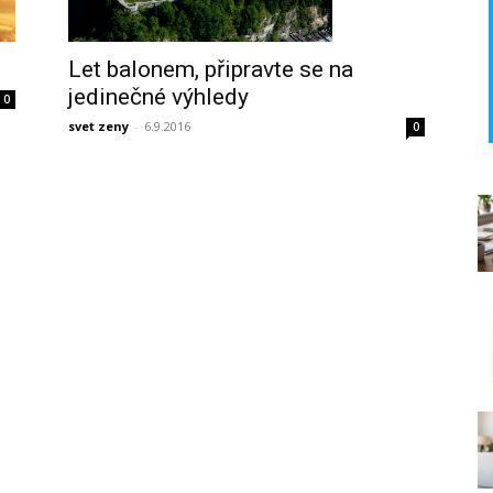
Let balonem, připravte se na
jedinečné výhledy
0
svet zeny
-
6.9.2016
0