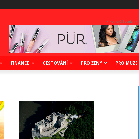
- Komerční sdělení -
FINANCE
CESTOVÁNÍ
PRO ŽENY
PRO MUŽE