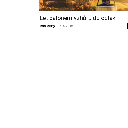
Let balonem vzhůru do oblak
svet zeny
-
7.10.2016