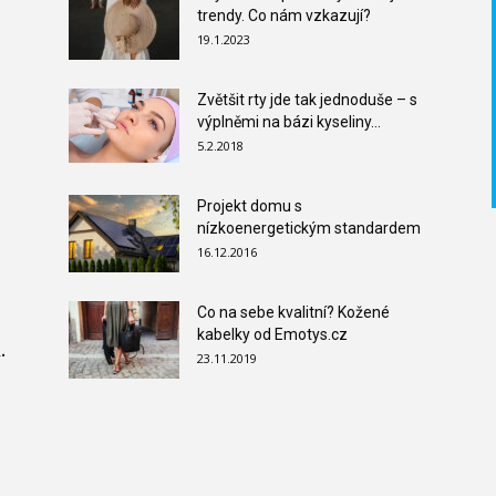
trendy. Co nám vzkazují?
19.1.2023
Zvětšit rty jde tak jednoduše – s
výplněmi na bázi kyseliny...
5.2.2018
Projekt domu s
nízkoenergetickým standardem
16.12.2016
Co na sebe kvalitní? Kožené
kabelky od Emotys.cz
.
23.11.2019