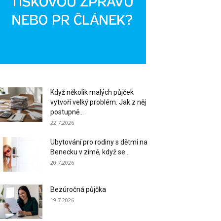
Když několik malých půjček
vytvoří velký problém. Jak z něj
postupně...
22.7.2026
Ubytování pro rodiny s dětmi na
Benecku v zimě, když se...
20.7.2026
Bezúročná půjčka
19.7.2026