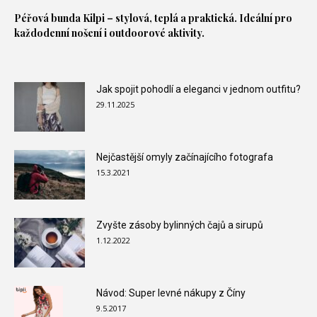
Péřová bunda
Kilpi – stylová, teplá a praktická. Ideální pro
každodenní nošení i outdoorové aktivity.
Jak spojit pohodlí a eleganci v jednom outfitu?
29.11.2025
Nejčastější omyly začínajícího fotografa
15.3.2021
Zvyšte zásoby bylinných čajů a sirupů
1.12.2022
Návod: Super levné nákupy z Číny
9.5.2017