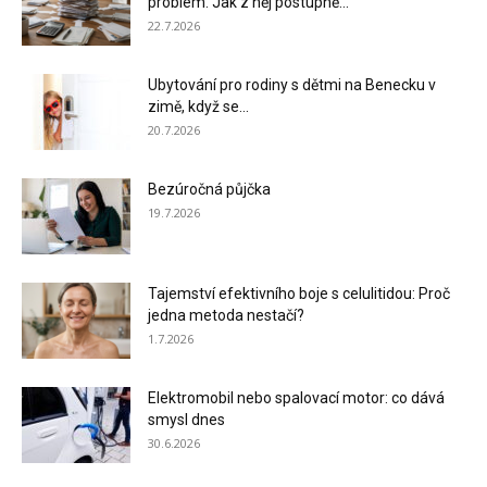
problém. Jak z něj postupně...
22.7.2026
Ubytování pro rodiny s dětmi na Benecku v
zimě, když se...
20.7.2026
Bezúročná půjčka
19.7.2026
Tajemství efektivního boje s celulitidou: Proč
jedna metoda nestačí?
1.7.2026
Elektromobil nebo spalovací motor: co dává
smysl dnes
30.6.2026