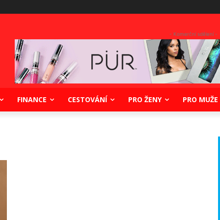
- Komerční sdělení -
FINANCE
CESTOVÁNÍ
PRO ŽENY
PRO MUŽE