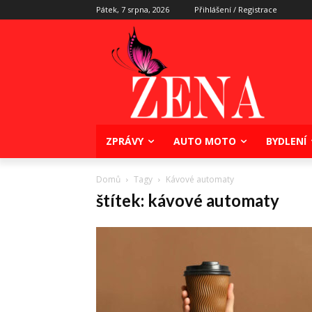
Pátek, 7 srpna, 2026
Přihlášení / Registrace
ZPRÁVY
AUTO MOTO
BYDLENÍ
Domů
Tagy
Kávové automaty
štítek: kávové automaty