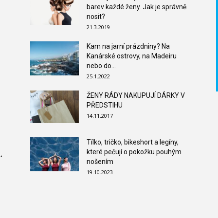
barev každé ženy. Jak je správně
nosit?
21.3.2019
Kam na jarní prázdniny? Na
Kanárské ostrovy, na Madeiru
nebo do...
25.1.2022
ŽENY RÁDY NAKUPUJÍ DÁRKY V
PŘEDSTIHU
14.11.2017
Tílko, tričko, bikeshort a legíny,
které pečují o pokožku pouhým
.
nošením
19.10.2023