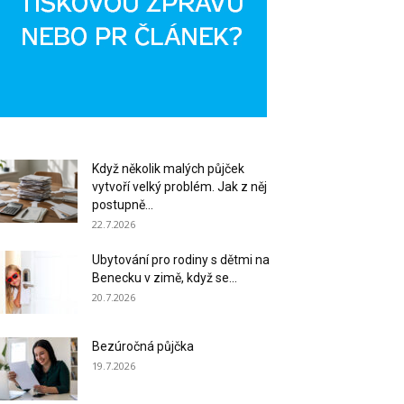
Když několik malých půjček
vytvoří velký problém. Jak z něj
postupně...
22.7.2026
Ubytování pro rodiny s dětmi na
Benecku v zimě, když se...
20.7.2026
Bezúročná půjčka
19.7.2026