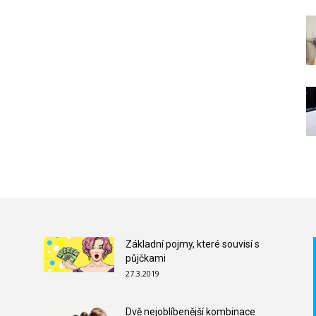
Základní pojmy, které souvisí s
půjčkami
27.3.2019
Dvě nejoblíbenější kombinace