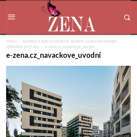
Domů
Rezidence Byty na Vackově: Bydlení s panoramatickým
výhledem na Prahu
e-zena.cz_navackove_uvodni
e-zena.cz_navackove_uvodni