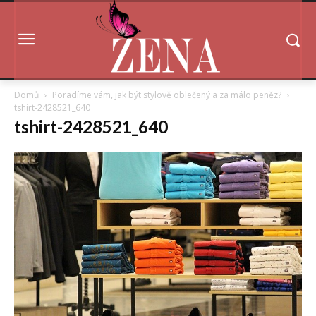
Domů
Poradíme vám, jak být stylově oblečený a za málo peněz?
tshirt-2428521_640
tshirt-2428521_640