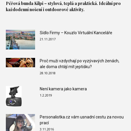
Péřová bunda
Kilpi – stylová, teplá a praktická. Ideální pro
každodenní nošení i outdoorové aktivity.
Sídlo Firmy – Kouzlo Virtuální Kanceláře
21.11.2017
Proč muži vzdychají po vyzývavých ženách,
ale doma chtějí mít jeptišku?
28.10.2018
Není kamera jako kamera
1.2.2019
Personalistka.cz vám usnadní cestu za novou
prací
3.11.2016