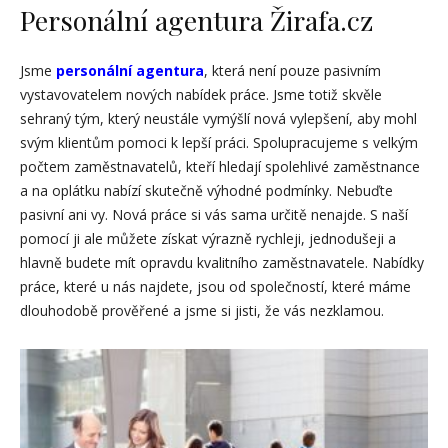
Personální agentura Žirafa.cz
Jsme
personální agentura
, která není pouze pasivním
vystavovatelem nových nabídek práce. Jsme totiž skvěle
sehraný tým, který neustále vymýšlí nová vylepšení, aby mohl
svým klientům pomoci k lepší práci. Spolupracujeme s velkým
počtem zaměstnavatelů, kteří hledají spolehlivé zaměstnance
a na oplátku nabízí skutečně výhodné podmínky. Nebuďte
pasivní ani vy. Nová práce si vás sama určitě nenajde. S naší
pomocí ji ale můžete získat výrazně rychleji, jednodušeji a
hlavně budete mít opravdu kvalitního zaměstnavatele. Nabídky
práce, které u nás najdete, jsou od společností, které máme
dlouhodobě prověřené a jsme si jisti, že vás nezklamou.