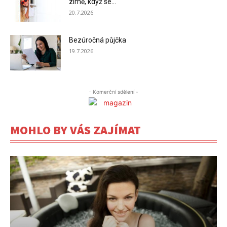
zimě, když se...
20.7.2026
Bezúročná půjčka
19.7.2026
- Komerční sdělení -
MOHLO BY VÁS ZAJÍMAT