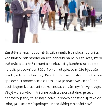
Zajistěte si lepší, odbornější, zábavnější, lépe placenou práci,
kde budete mít mnoho dalších benefity navíc. Mějte šéfa, který
své práci skutečně rozumí a kolektiv, díky kterému se budete
na další pracovní den těšit. To není utopie, to může být vaše
realita, a to již velmi brzy. Pošlete nám váš profesní životopis a
společně si popovídáme o tom, jaká je práce vašich snů, co
potřebujete k pracovní spokojenosti, co vám nyní nevyhovuje.
Vždyť v práci všichni trávíme podstatnou část dne, je tedy
naprosto jasné, že se naše celková spokojenost odvíjí také od
toho, jak jsme v ní spokojeni. Neodkládejte hledání nové