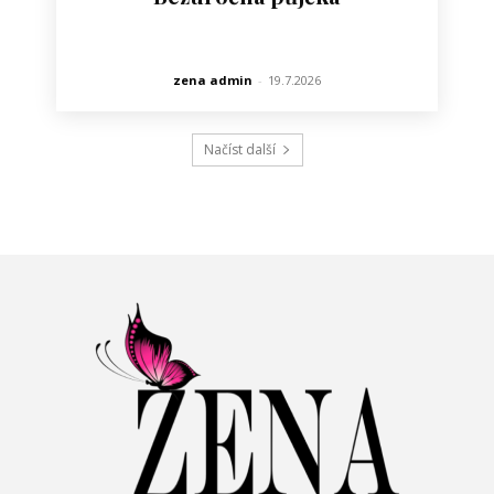
zena admin
-
19.7.2026
Načíst další