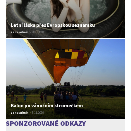
Letní láska přes Evropskou seznamku
zena admin
-
28.5.2018
Balon po vánočním stromečkem
zena admin
-
8.11.2019
SPONZOROVANÉ ODKAZY