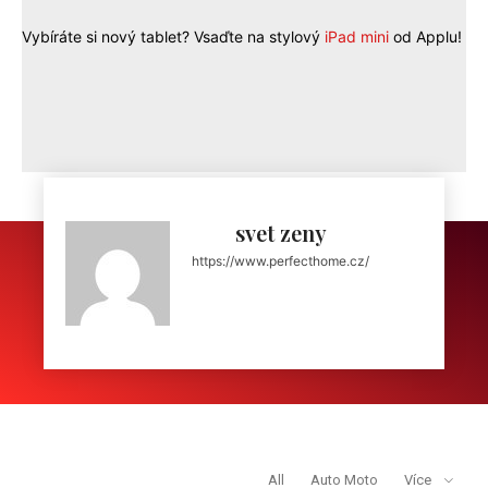
Vybíráte si nový tablet? Vsaďte na stylový
iPad mini
od Applu!
svet zeny
https://www.perfecthome.cz/
REDAKCE DOPORUČUJE
All
Auto Moto
Více