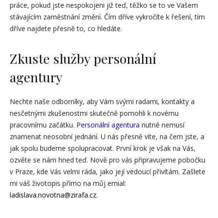
práce, pokud jste nespokojeni již teď, těžko se to ve Vašem
stávajícím zaměstnání změní. Čím dříve vykročíte k řešení, tím
dříve najdete přesně to, co hledáte.
Zkuste služby personální
agentury
Nechte naše odborníky, aby Vám svými radami, kontakty a
nesčetnými zkušenostmi skutečně pomohli k novému
pracovnímu začátku.
Personální agentura
nutně nemusí
znamenat neosobní jednání. U nás přesně víte, na čem jste, a
jak spolu budeme spolupracovat. První krok je však na Vás,
ozvěte se nám hned teď. Nově pro vás připravujeme pobočku
v Praze, kde Vás velmi ráda, jako její vedoucí přivítám. Zašlete
mi váš životopis přímo na můj emial:
ladislava.novotna@zirafa.cz
.